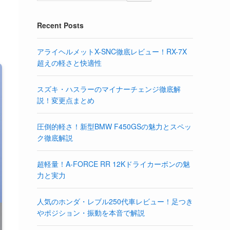
Recent Posts
アライヘルメットX-SNC徹底レビュー！RX-7X
超えの軽さと快適性
スズキ・ハスラーのマイナーチェンジ徹底解
説！変更点まとめ
圧倒的軽さ！新型BMW F450GSの魅力とスペッ
ク徹底解説
超軽量！A-FORCE RR 12Kドライカーボンの魅
力と実力
人気のホンダ・レブル250代車レビュー！足つき
やポジション・振動を本音で解説