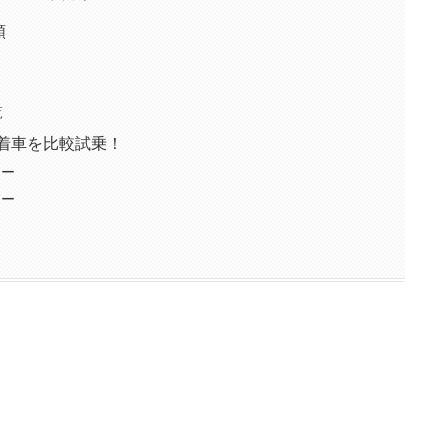
類
覧
装着車を比較試乗！
ュー
ュー