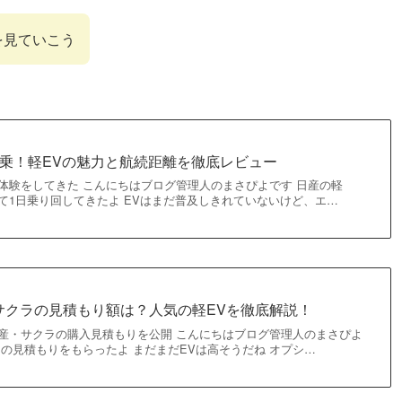
を見ていこう
試乗！軽EVの魅力と航続距離を徹底レビュー
体験をしてきた こんにちはブログ管理人のまさぴよです 日産の軽
て1日乗り回してきたよ EVはまだ普及しきれていないけど、エ…
サクラの見積もり額は？人気の軽EVを徹底解説！
日産・サクラの購入見積もりを公開 こんにちはブログ管理人のまさぴよ
ラの見積もりをもらったよ まだまだEVは高そうだね オプシ…