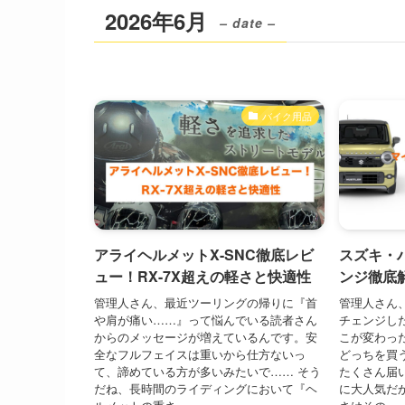
2026年6月
– date –
バイク用品
アライヘルメットX-SNC徹底レビ
スズキ・
ュー！RX-7X超えの軽さと快適性
ンジ徹底
管理人さん、最近ツーリングの帰りに『首
管理人さん
や肩が痛い……』って悩んでいる読者さん
チェンジし
からのメッセージが増えているんです。安
こが変わっ
全なフルフェイスは重いから仕方ないっ
どっちを買
て、諦めている方が多いみたいで…… そう
たくさん届
だね、長時間のライディングにおいて『ヘ
に大人気だ