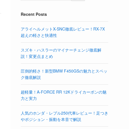
Recent Posts
アライヘルメットX-SNC徹底レビュー！RX-7X
超えの軽さと快適性
スズキ・ハスラーのマイナーチェンジ徹底解
説！変更点まとめ
圧倒的軽さ！新型BMW F450GSの魅力とスペッ
ク徹底解説
超軽量！A-FORCE RR 12Kドライカーボンの魅
力と実力
人気のホンダ・レブル250代車レビュー！足つき
やポジション・振動を本音で解説