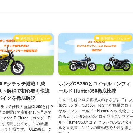
新車情報・レビュー
新車情報・レビュー
50 Eクラッチ搭載！渋
ホンダGB350とロイヤルエンフィ
スト解消で初心者も快適
ールド Hunter350徹底比較
バイクを徹底解説
こんにちはブログ管理人のまさぴよです 
気のホンダ・GB350とおなじ排気量のロイ
ラッチ仕様の新型CL250とは？
ヤルエンフィールド・Hunter350を比較し
界に先駆けて実用化した革新的
みるよ ホンダGB350とロイヤルエンフィ
onda E-Clutch（ホンダ・E
ルド Hunter350とは？ クラシカルなスタイ
」を搭載したのが、この新型
ルと単気筒エンジンの鼓動感で人気を博し
クラッチ仕様です。 CL250は、ク