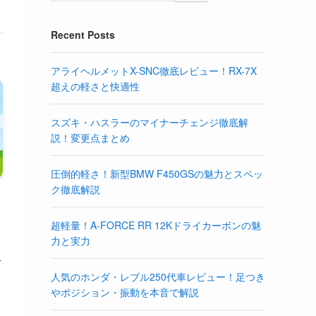
Recent Posts
アライヘルメットX-SNC徹底レビュー！RX-7X
超えの軽さと快適性
スズキ・ハスラーのマイナーチェンジ徹底解
説！変更点まとめ
圧倒的軽さ！新型BMW F450GSの魅力とスペッ
ク徹底解説
超軽量！A-FORCE RR 12Kドライカーボンの魅
人
力と実力
て
ー
人気のホンダ・レブル250代車レビュー！足つき
やポジション・振動を本音で解説