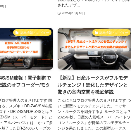
されたデザ...
18日
2025年10月16日
新車情報・レビュー
新車情報・レビュー
Z4S/SM速報！電子制御で
【新型】日産ルークスがフルモデ
伝説のオフローダー/モタ
ルチェンジ！進化したデザインと
驚きの室内空間を徹底解説
ブログ管理人のまさぴよです 国
こんにちはブログ管理人のまさぴよです 
る、スズキ・DR-Z4S/SMを紹
いに新型へモデルチェンジした、ニッサ
キ・DR-Z4SM/DR-Z4Sとは？
ン・ルークスを紹介するよ ルークスとは
-Z4SM（スーパーモタード）と
2025年秋、日産の人気軽スーパーハイトワ
（デュアルパーパス）は、かつて多
ゴン「ルークス」が待望のフルモデルチェ
魅了したDR-Z400シリーズの
ンジを果たしました。この新型ルークス