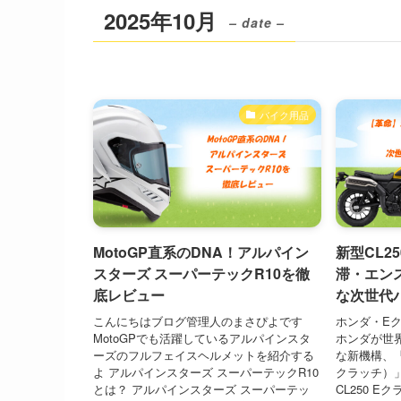
2025年10月
– date –
バイク用品
MotoGP直系のDNA！アルパイン
新型CL2
スターズ スーパーテックR10を徹
滞・エン
底レビュー
な次世代
こんにちはブログ管理人のまさぴよです
ホンダ・Eク
MotoGPでも活躍しているアルパインスタ
ホンダが世
ーズのフルフェイスヘルメットを紹介する
な新機構、「H
よ アルパインスターズ スーパーテックR10
クラッチ）
とは？ アルパインスターズ スーパーテッ
CL250 E