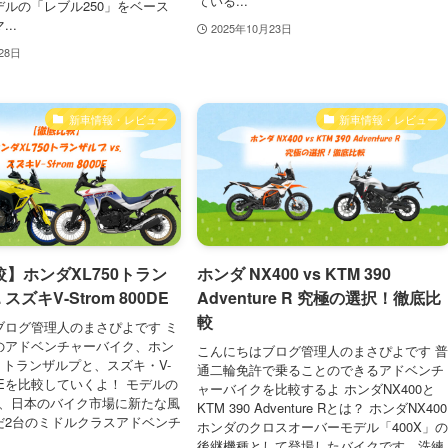
ている...
ルの「レブル250」をベース
..
2025年10月23日
28日
新車情報・レビュー
新車情報・レビュー
】ホンダXL750トラン
ホンダ NX400 vs KTM 390
 スズキV-Strom 800DE
Adventure R 究極の選択！徹底比
較
ブログ管理人のまさぴよです ミ
のアドベンチャーバイク、ホン
こんにちはブログ管理人のまさぴよです 
0 トランザルプと、スズキ・V-
通二輪免許で乗ることのできるアドベンチ
00DEを比較していくよ！ モデルの
ャーバイクを比較するよ ホンダNX400と
3年、日本のバイク市場に新たな風
KTM 390 Adventure Rとは？ ホンダNX400
だ2台のミドルクラスアドベンチ
ホンダのクロスオーバーモデル「400X」
後継機種として登場したバイクです。洗練