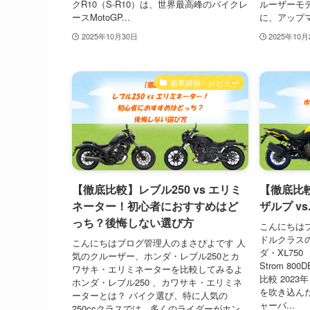
クR10（S-R10）は、世界最高峰のバイクレ
ルーザーモデ
ースMotoGP...
に、アップマ.
2025年10月30日
2025年10月
新車情報・レビュー
【徹底比較】レブル250 vs エリミ
【徹底比較
ネーター！初心者におすすめはど
ザルプ vs.
っち？後悔しない選び方
こんにちは
ドルクラス
こんにちはブログ管理人のまさぴよです 人
ダ・XⅬ75
気のクルーザー、ホンダ・レブル250とカ
Strom 8
ワサキ・エリミネーターを比較してみるよ
比較 202
ホンダ・レブル250 、カワサキ・エリミネ
を吹き込ん
ーターとは？ バイク選び、特に人気の
ャーバ...
250ccクラスでは、多くのライダーがホン