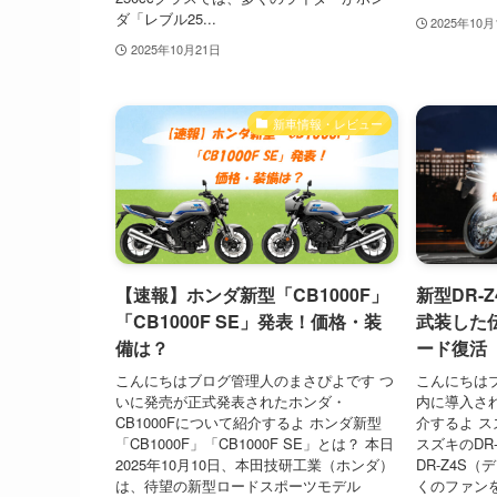
ダ「レブル25...
2025年10月
2025年10月21日
新車情報・レビュー
【速報】ホンダ新型「CB1000F」
新型DR-
「CB1000F SE」発表！価格・装
武装した
備は？
ード復活
こんにちはブログ管理人のまさぴよです つ
こんにちは
いに発売が正式発表されたホンダ・
内に導入され
CB1000Fについて紹介するよ ホンダ新型
介するよ スズ
「CB1000F」「CB1000F SE」とは？ 本日
スズキのDR
2025年10月10日、本田技研工業（ホンダ）
DR-Z4S
は、待望の新型ロードスポーツモデル
くのファンを