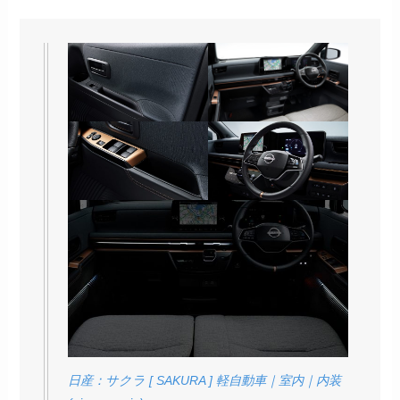
日産：サクラ [ SAKURA ] 軽自動車｜室内｜内装