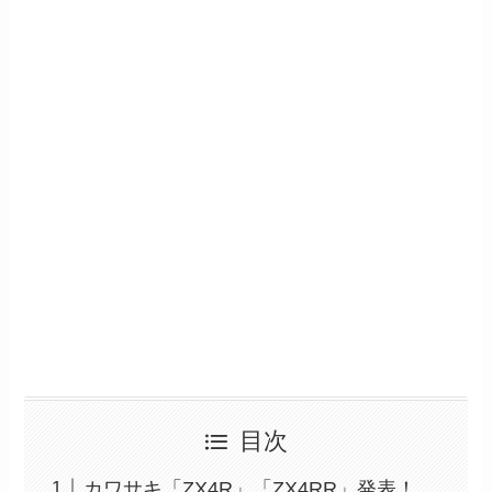
目次
カワサキ「ZX4R」「ZX4RR」発表！