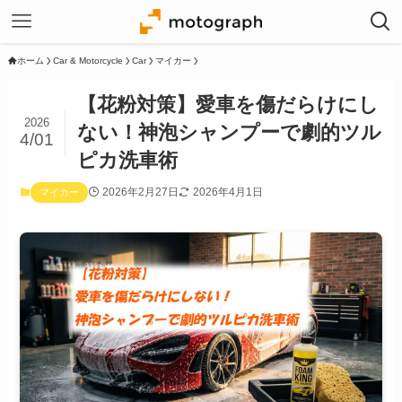
ホーム
Car & Motorcycle
Car
マイカー
【花粉対策】愛車を傷だらけにし
2026
ない！神泡シャンプーで劇的ツル
4/01
ピカ洗車術
2026年2月27日
2026年4月1日
マイカー