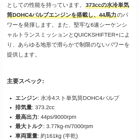
としての性能を持っています。
373ccの水冷単気
筒DOHC4バルブエンジンを搭載し、44馬力
のパ
ワーを発揮します。また、堅牢な6速シーケンシ
ャルトランスミッションとQUICKSHIFTER+によ
り、あらゆる地形で滑らかで制限のないパワーを
提供します。
主要スペック:
エンジン
: 水冷4スト単気筒DOHC4バルブ
排気量
: 373.2cc
最高出力
: 44ps/9000rpm
最大トルク
: 3.77kg-m/7000rpm
車両重量
: 約161kg (半乾)