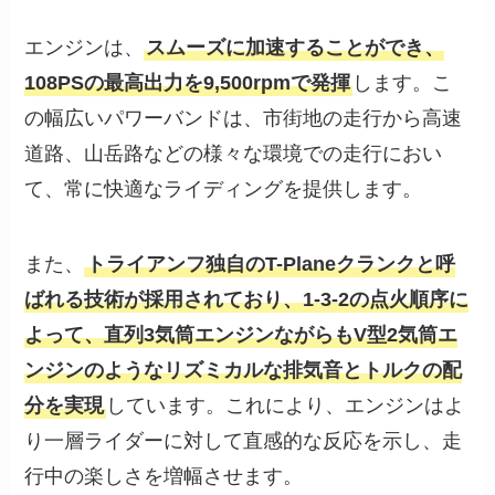
エンジンは、
スムーズに加速することができ、
108PSの最高出力を9,500rpmで発揮
します。こ
の幅広いパワーバンドは、市街地の走行から高速
道路、山岳路などの様々な環境での走行におい
て、常に快適なライディングを提供します。
また、
トライアンフ独自のT-Planeクランクと呼
ばれる技術が採用されており、1-3-2の点火順序に
よって、直列3気筒エンジンながらもV型2気筒エ
ンジンのようなリズミカルな排気音とトルクの配
分を実現
しています。これにより、エンジンはよ
り一層ライダーに対して直感的な反応を示し、走
行中の楽しさを増幅させます。