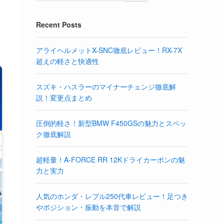
Recent Posts
アライヘルメットX-SNC徹底レビュー！RX-7X
超えの軽さと快適性
スズキ・ハスラーのマイナーチェンジ徹底解
説！変更点まとめ
圧倒的軽さ！新型BMW F450GSの魅力とスペッ
ク徹底解説
超軽量！A-FORCE RR 12Kドライカーボンの魅
力と実力
人気のホンダ・レブル250代車レビュー！足つき
やポジション・振動を本音で解説