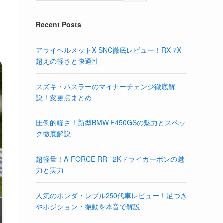
Recent Posts
アライヘルメットX-SNC徹底レビュー！RX-7X
超えの軽さと快適性
スズキ・ハスラーのマイナーチェンジ徹底解
説！変更点まとめ
圧倒的軽さ！新型BMW F450GSの魅力とスペッ
ク徹底解説
超軽量！A-FORCE RR 12Kドライカーボンの魅
力と実力
人気のホンダ・レブル250代車レビュー！足つき
やポジション・振動を本音で解説