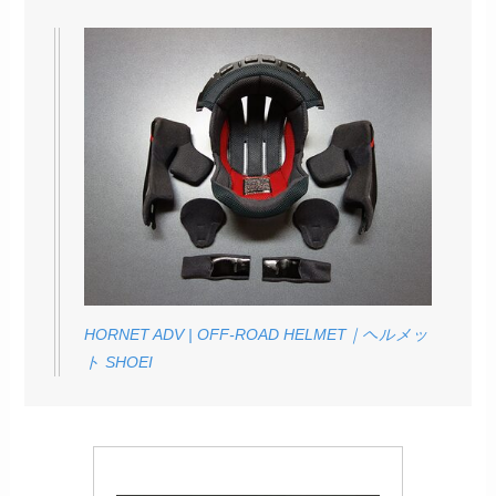
HORNET ADV | OFF-ROAD HELMET｜ヘルメッ
ト SHOEI