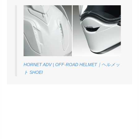
HORNET ADV | OFF-ROAD HELMET｜ヘルメッ
ト SHOEI