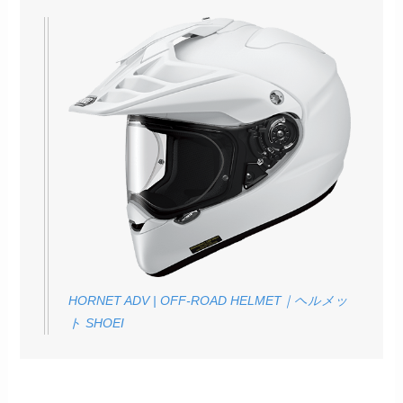
HORNET ADV | OFF-ROAD HELMET｜ヘルメッ
ト SHOEI