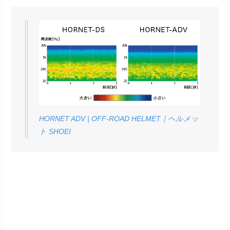
HORNET ADV | OFF-ROAD HELMET｜ヘルメッ
ト SHOEI