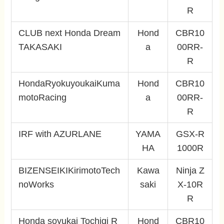
R
CLUB next Honda Dream
Hond
CBR10
TAKASAKI
a
00RR-
R
HondaRyokuyoukaiKuma
Hond
CBR10
motoRacing
a
00RR-
R
IRF with AZURLANE
YAMA
GSX-R
HA
1000R
BIZENSEIKIKirimotoTech
Kawa
Ninja Z
noWorks
saki
X-10R
R
Honda soyukai Tochigi R
Hond
CBR10