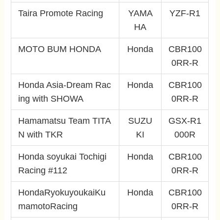
Taira Promote Racing
YAMA
YZF-R1
HA
MOTO BUM HONDA
Honda
CBR100
0RR-R
Honda Asia-Dream Rac
Honda
CBR100
ing with SHOWA
0RR-R
Hamamatsu Team TITA
SUZU
GSX-R1
N with TKR
KI
000R
Honda soyukai Tochigi
Honda
CBR100
Racing #112
0RR-R
HondaRyokuyoukaiKu
Honda
CBR100
mamotoRacing
0RR-R