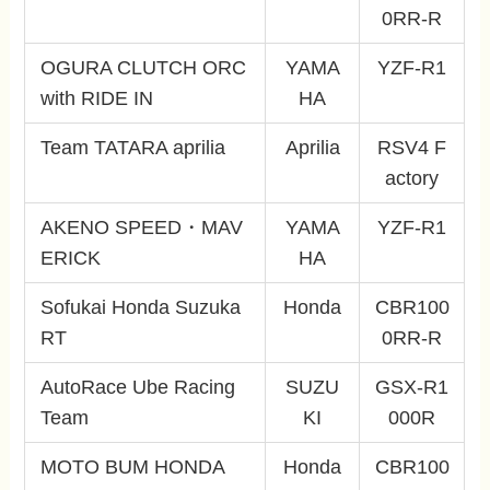
0RR-R
OGURA CLUTCH ORC
YAMA
YZF-R1
with RIDE IN
HA
Team TATARA aprilia
Aprilia
RSV4 F
actory
AKENO SPEED・MAV
YAMA
YZF-R1
ERICK
HA
Sofukai Honda Suzuka
Honda
CBR100
RT
0RR-R
AutoRace Ube Racing
SUZU
GSX-R1
Team
KI
000R
MOTO BUM HONDA
Honda
CBR100