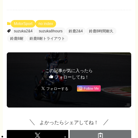
MotorSport
no index
suzuka2&4
suzuka8hours
鈴鹿2&4
鈴鹿8時間耐久
鈴鹿8耐
鈴鹿8耐トライアウト
この記事が気に入ったら
フォローしてね！
Follow Me
よかったらシェアしてね！