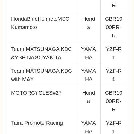
R
HondaBlueHelmetsMSC
Hond
CBR10
Kumamoto
a
00RR-
R
Team MATSUNAGA KDC
YAMA
YZF-R
&YSP NAGOYAKITA
HA
1
Team MATSUNAGA KDC
YAMA
YZF-R
with M&Y
HA
1
MOTORCYCLES#27
Hond
CBR10
a
00RR-
R
Taira Promote Racing
YAMA
YZF-R
HA
1