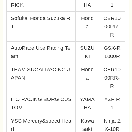
RICK
HA
1
Sofukai Honda Suzuka R
Hond
CBR10
T
a
00RR-
R
AutoRace Ube Racing Te
SUZU
GSX-R
am
KI
1000R
TEAM SUGAI RACING J
Hond
CBR10
APAN
a
00RR-
R
ITO RACING BORG CUS
YAMA
YZF-R
TOM
HA
1
YSS Mercury&speed Hea
Kawa
Ninja Z
rt
saki
X-10R