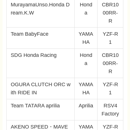
MurayamaUnso.Honda D
Hond
CBR10
ream.K.W
a
00RR-
R
Team BabyFace
YAMA
YZF-R
HA
1
SDG Honda Racing
Hond
CBR10
a
00RR-
R
OGURA CLUTCH ORC w
YAMA
YZF-R
ith RIDE IN
HA
1
Team TATARA aprilia
Aprilia
RSV4
Factory
AKENO SPEED・MAVE
YAMA
YZF-R