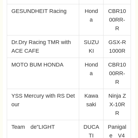
GESUNDHEIT Racing
Hond
CBR10
a
00RR-
R
Dr.Dry Racing TMR with
SUZU
GSX-R
ACE CAFE
KI
1000R
MOTO BUM HONDA
Hond
CBR10
a
00RR-
R
YSS Mercury with RS Det
Kawa
Ninja Z
our
saki
X-10R
R
Team de”LIGHT
DUCA
Panigal
TI
e V4