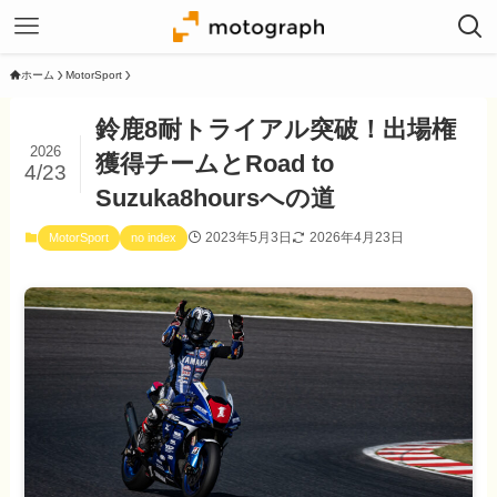
ホーム
MotorSport
鈴鹿8耐トライアル突破！出場権
2026
獲得チームとRoad to
4/23
Suzuka8hoursへの道
2023年5月3日
2026年4月23日
MotorSport
no index