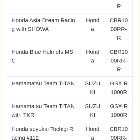
R
Honda Asia-Dream Racin
Hond
CBR10
g with SHOWA
a
00RR-
R
Honda Blue Helmets MS
Hond
CBR10
C
a
00RR-
R
Hamamatsu Team TITAN
SUZU
GSX-R
KI
1000R
Hamamatsu Team TITAN
SUZU
GSX-R
with TKR
KI
1000R
Honda soyukai Tochigi R
Hond
CBR10
acing #112
a
00RR-