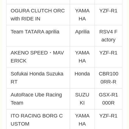
OGURA CLUTCH ORC
YAMA
YZF-R1
with RIDE IN
HA
Team TATARA aprilia
Aprilia
RSV4 F
actory
AKENO SPEED・MAV
YAMA
YZF-R1
ERICK
HA
Sofukai Honda Suzuka
Honda
CBR100
RT
0RR-R
AutoRace Ube Racing
SUZU
GSX-R1
Team
KI
000R
ITO RACING BORG C
YAMA
YZF-R1
USTOM
HA