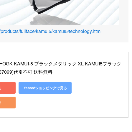
/products/fullface/kamui5/kamui5/technology.html
OGK KAMUI-5 ブラックメタリック XL KAMUI5ブラック
67099)代引不可 送料無料
る
Yahoo!ショッピングで見る
る