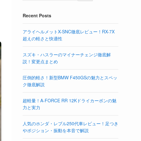
Recent Posts
アライヘルメットX-SNC徹底レビュー！RX-7X
超えの軽さと快適性
スズキ・ハスラーのマイナーチェンジ徹底解
説！変更点まとめ
圧倒的軽さ！新型BMW F450GSの魅力とスペッ
ク徹底解説
超軽量！A-FORCE RR 12Kドライカーボンの魅
力と実力
人気のホンダ・レブル250代車レビュー！足つき
やポジション・振動を本音で解説