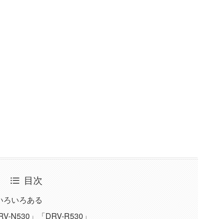
目次
いろいろある
N530」「DRV-R530」