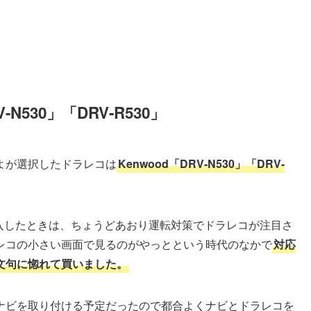
N530」「
DRV-R530
」
よが選択したドラレコは
Kenwood「DRV-N530」「DRV-
購入したときは、ちょうどあおり運転対策でドラレコが注目さ
レコの小さい画面で見るのがやっとという時代のなかで
対応
文句に惚れて買いました。
ナビを取り付ける予定だったので都合よくナビとドラレコを