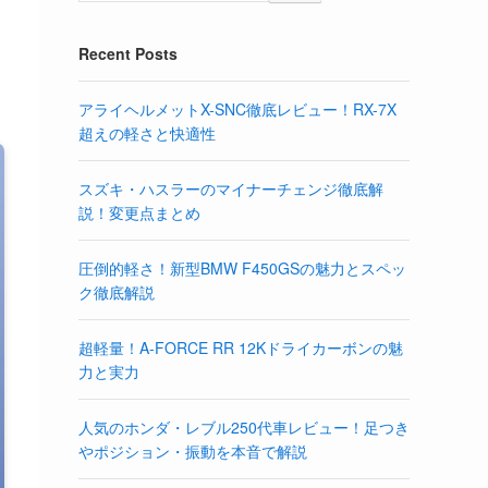
Recent Posts
アライヘルメットX-SNC徹底レビュー！RX-7X
超えの軽さと快適性
スズキ・ハスラーのマイナーチェンジ徹底解
説！変更点まとめ
圧倒的軽さ！新型BMW F450GSの魅力とスペッ
ク徹底解説
超軽量！A-FORCE RR 12Kドライカーボンの魅
力と実力
人気のホンダ・レブル250代車レビュー！足つき
やポジション・振動を本音で解説