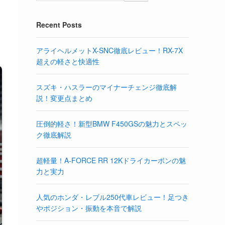
Recent Posts
アライヘルメットX-SNC徹底レビュー！RX-7X
超えの軽さと快適性
スズキ・ハスラーのマイナーチェンジ徹底解
説！変更点まとめ
圧倒的軽さ！新型BMW F450GSの魅力とスペッ
ク徹底解説
超軽量！A-FORCE RR 12Kドライカーボンの魅
力と実力
人気のホンダ・レブル250代車レビュー！足つき
やポジション・振動を本音で解説