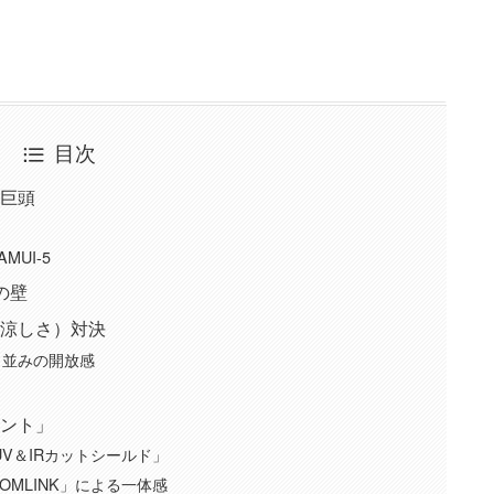
目次
大巨頭
MUI-5
の壁
（涼しさ）対決
ト並みの開放感
イント」
 UV＆IRカットシールド」
 COMLINK」による一体感