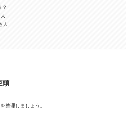
き？
き人
べき人
巨頭
置を整理しましょう。