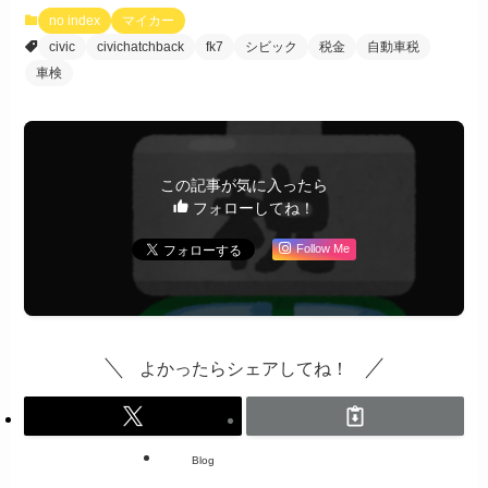
no index
マイカー
civic
civichatchback
fk7
シビック
税金
自動車税
車検
この記事が気に入ったら
フォローしてね！
Follow Me
よかったらシェアしてね！
Blog