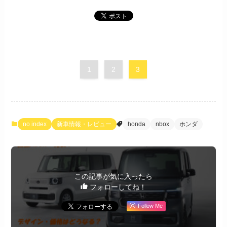
1
2
3
no index
新車情報・レビュー
honda
nbox
ホンダ
この記事が気に入ったら
フォローしてね！
Follow Me