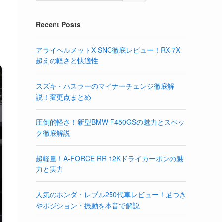
Recent Posts
アライヘルメットX-SNC徹底レビュー！RX-7X
超えの軽さと快適性
スズキ・ハスラーのマイナーチェンジ徹底解
説！変更点まとめ
圧倒的軽さ！新型BMW F450GSの魅力とスペッ
ク徹底解説
超軽量！A-FORCE RR 12Kドライカーボンの魅
力と実力
人気のホンダ・レブル250代車レビュー！足つき
やポジション・振動を本音で解説