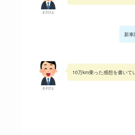
まさぴよ
新車
10万km乗った感想を書いて
まさぴよ