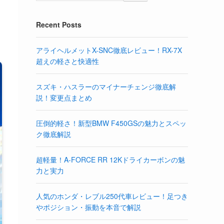
Recent Posts
アライヘルメットX-SNC徹底レビュー！RX-7X
超えの軽さと快適性
スズキ・ハスラーのマイナーチェンジ徹底解
説！変更点まとめ
圧倒的軽さ！新型BMW F450GSの魅力とスペッ
ク徹底解説
超軽量！A-FORCE RR 12Kドライカーボンの魅
力と実力
人気のホンダ・レブル250代車レビュー！足つき
やポジション・振動を本音で解説