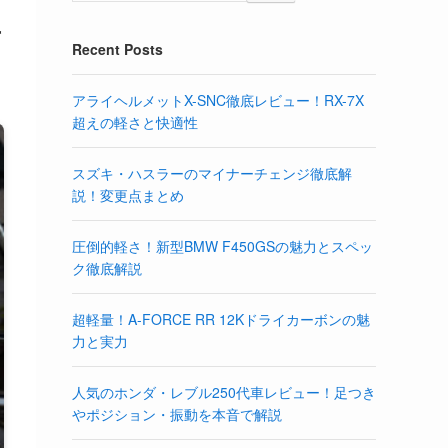
手
Recent Posts
アライヘルメットX-SNC徹底レビュー！RX-7X
超えの軽さと快適性
スズキ・ハスラーのマイナーチェンジ徹底解
説！変更点まとめ
圧倒的軽さ！新型BMW F450GSの魅力とスペッ
ク徹底解説
超軽量！A-FORCE RR 12Kドライカーボンの魅
力と実力
人気のホンダ・レブル250代車レビュー！足つき
やポジション・振動を本音で解説