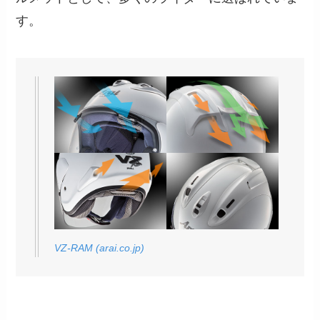
す。
VZ-RAM (arai.co.jp)