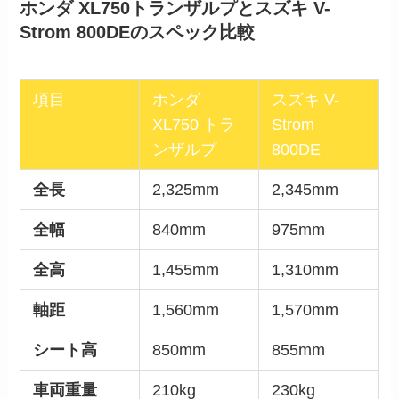
ホンダ XL750トランザルプとスズキ V-
Strom 800DEのスペック比較
項目
ホンダ
スズキ V-
XL750 トラ
Strom
ンザルプ
800DE
全長
2,325mm
2,345mm
全幅
840mm
975mm
全高
1,455mm
1,310mm
軸距
1,560mm
1,570mm
シート高
850mm
855mm
車両重量
210kg
230kg