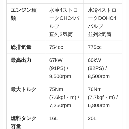
エンジン種
水冷4ストロ
水冷4ストロ
類
ークOHC4バ
ークDOHC4
ルブ
バルブ
直列2気筒
並列2気筒
総排気量
754cc
775cc
最高出力
67kW
60kW
(91PS) /
(82PS) /
9,500rpm
8,500rpm
最大トルク
75Nm
76Nm
(7.6kgf・m) /
(7.7kgf・m) /
7,250rpm
6,800rpm
燃料タンク
16L
20L
容量