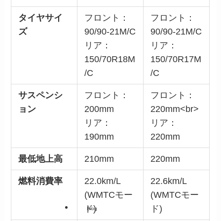
タイヤサイ
フロント：
フロント：
ズ
90/90-21M/C
90/90-21M/C
リア：
リア：
150/70R18M
150/70R17M
/C
/C
サスペンシ
フロント：
フロント：
ョン
200mm
220mm<br>
リア：
リア：
190mm
220mm
最低地上高
210mm
220mm
燃料消費率
22.0km/L
22.6km/L
(WMTCモー
(WMTCモー
ド)
ド)
Blog