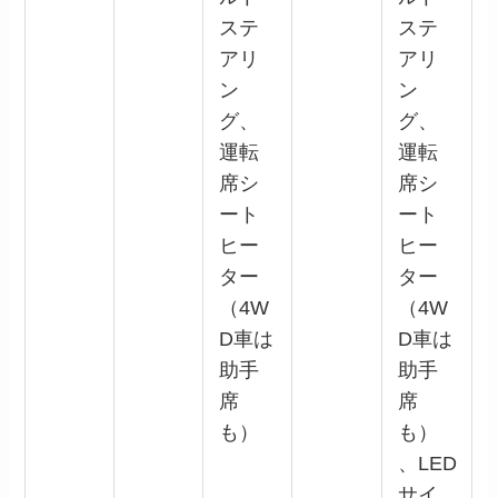
ステ
ステ
アリ
アリ
ン
ン
グ、
グ、
運転
運転
席シ
席シ
ート
ート
ヒー
ヒー
ター
ター
（4W
（4W
D車は
D車は
助手
助手
席
席
も）
も）
、LED
サイ