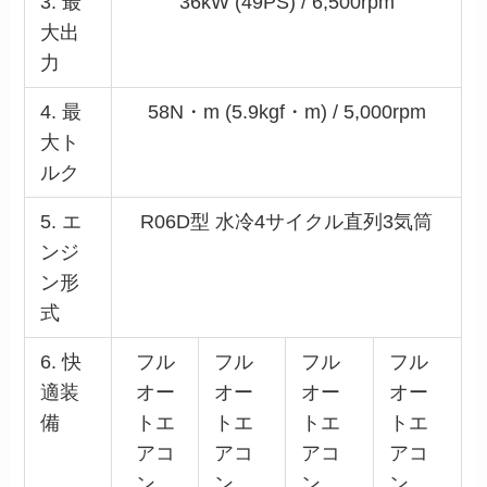
3. 最
36kW (49PS) / 6,500rpm
大出
力
4. 最
58N・m (5.9kgf・m) / 5,000rpm
大ト
ルク
5. エ
R06D型 水冷4サイクル直列3気筒
ンジ
ン形
式
6. 快
フル
フル
フル
フル
適装
オー
オー
オー
オー
備
トエ
トエ
トエ
トエ
アコ
アコ
アコ
アコ
ン、
ン
ン、
ン