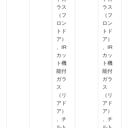
ラス
ラス
（フ
（フ
ロン
ロン
トド
トド
ア）
ア）
、IR
、IR
カッ
カッ
ト機
ト機
能付
能付
ガラ
ガラ
ス
ス
（リ
（リ
アド
アド
ア）
ア）
、チ
、チ
ルト
ルト