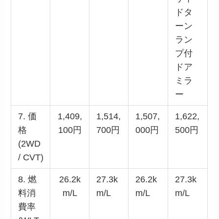
ドタ
ーン
ラン
プ付
ドア
ミラ
ー
7. 価
1,409,
1,514,
1,507,
1,622,
格
100円
700円
000円
500円
(2WD
/ CVT)
8. 燃
26.2k
27.3k
26.2k
27.3k
料消
m/L
m/L
m/L
m/L
費率