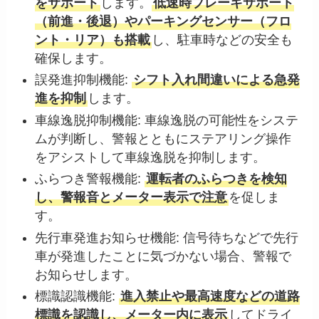
をサポート
します。
低速時ブレーキサポート
（前進・後退）やパーキングセンサー（フロ
ント・リア）も搭載
し、駐車時などの安全も
確保します。
誤発進抑制機能:
シフト入れ間違いによる急発
進を抑制
します。
車線逸脱抑制機能: 車線逸脱の可能性をシステ
ムが判断し、警報とともにステアリング操作
をアシストして車線逸脱を抑制します。
ふらつき警報機能:
運転者のふらつきを検知
し、警報音とメーター表示で注意
を促しま
す。
先行車発進お知らせ機能: 信号待ちなどで先行
車が発進したことに気づかない場合、警報で
お知らせします。
標識認識機能:
進入禁止や最高速度などの道路
標識を認識し、メーター内に表示
してドライ