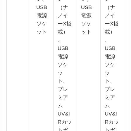
USB
（ナ
USB
（ナ
電源
ノイ
電源
ノイ
ソケ
ーX搭
ソケ
ーX搭
ット
載）
ット
載）
、
、
USB
USB
電源
電源
ソケ
ソケ
ッ
ッ
ト、
ト、
プレ
プレ
ミア
ミア
ム
ム
UV&I
UV&I
Rカッ
Rカッ
トガ
トガ