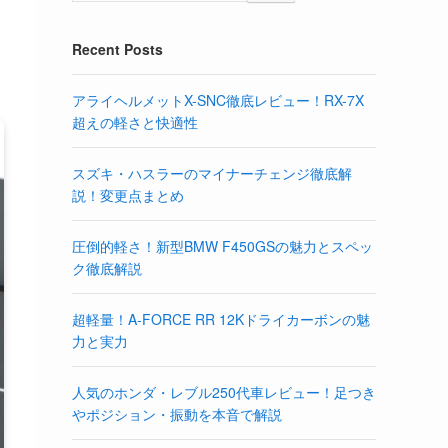
Recent Posts
アライヘルメットX-SNC徹底レビュー！RX-7X
超えの軽さと快適性
スズキ・ハスラーのマイナーチェンジ徹底解
説！変更点まとめ
圧倒的軽さ！新型BMW F450GSの魅力とスペッ
ク徹底解説
超軽量！A-FORCE RR 12Kドライカーボンの魅
力と実力
人気のホンダ・レブル250代車レビュー！足つき
やポジション・振動を本音で解説