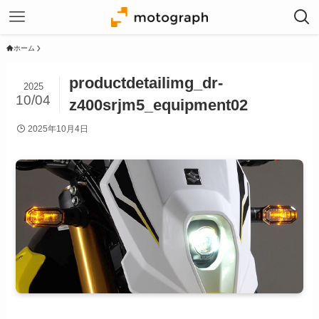
ホーム
productdetailimg_dr-
2025
10/04
z400srjm5_equipment02
2025年10月4日