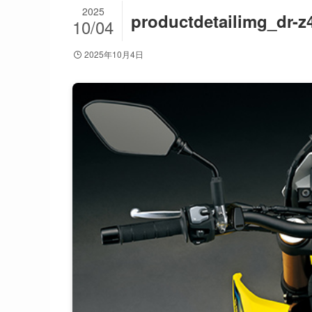
2025
productdetailimg_dr-z
10/04
2025年10月4日