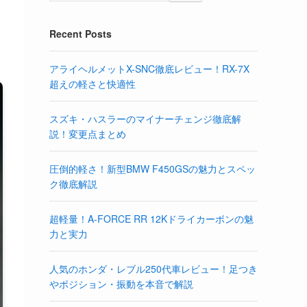
Recent Posts
アライヘルメットX-SNC徹底レビュー！RX-7X
超えの軽さと快適性
スズキ・ハスラーのマイナーチェンジ徹底解
説！変更点まとめ
圧倒的軽さ！新型BMW F450GSの魅力とスペッ
ク徹底解説
超軽量！A-FORCE RR 12Kドライカーボンの魅
力と実力
人気のホンダ・レブル250代車レビュー！足つき
やポジション・振動を本音で解説