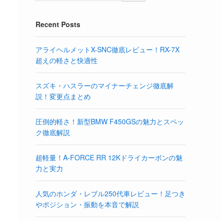
Recent Posts
アライヘルメットX-SNC徹底レビュー！RX-7X
超えの軽さと快適性
スズキ・ハスラーのマイナーチェンジ徹底解
説！変更点まとめ
圧倒的軽さ！新型BMW F450GSの魅力とスペッ
ク徹底解説
超軽量！A-FORCE RR 12Kドライカーボンの魅
力と実力
人気のホンダ・レブル250代車レビュー！足つき
やポジション・振動を本音で解説