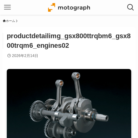
ホーム
productdetailimg_gsx800ttrqbm6_gsx8
00trqm6_engines02
2026年2月14日