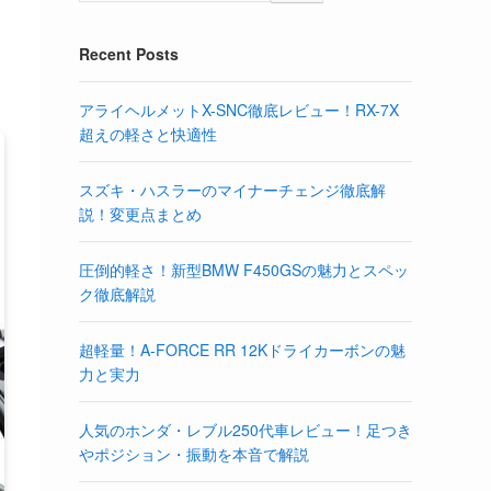
Recent Posts
アライヘルメットX-SNC徹底レビュー！RX-7X
超えの軽さと快適性
スズキ・ハスラーのマイナーチェンジ徹底解
説！変更点まとめ
圧倒的軽さ！新型BMW F450GSの魅力とスペッ
ク徹底解説
超軽量！A-FORCE RR 12Kドライカーボンの魅
力と実力
人気のホンダ・レブル250代車レビュー！足つき
やポジション・振動を本音で解説