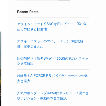
Recent Posts
アライヘルメットX-SNC徹底レビュー！RX-7X
超えの軽さと快適性
スズキ・ハスラーのマイナーチェンジ徹底解
説！変更点まとめ
圧倒的軽さ！新型BMW F450GSの魅力とスペッ
ク徹底解説
超軽量！A-FORCE RR 12Kドライカーボンの魅
力と実力
人気のホンダ・レブル250代車レビュー！足つき
やポジション・振動を本音で解説