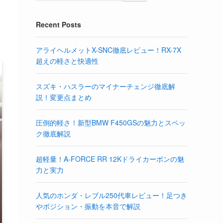
Recent Posts
アライヘルメットX-SNC徹底レビュー！RX-7X
超えの軽さと快適性
スズキ・ハスラーのマイナーチェンジ徹底解
説！変更点まとめ
圧倒的軽さ！新型BMW F450GSの魅力とスペッ
ク徹底解説
超軽量！A-FORCE RR 12Kドライカーボンの魅
力と実力
人気のホンダ・レブル250代車レビュー！足つき
やポジション・振動を本音で解説