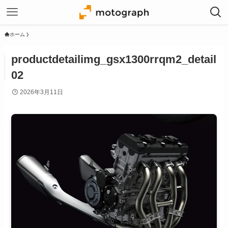
ホーム
productdetailimg_gsx1300rrqm2_detail
02
2026年3月11日