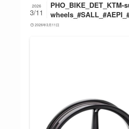
PHO_BIKE_DET_KTM-sup
2026
3/11
wheels_#SALL_#AEPI_
2026年3月11日