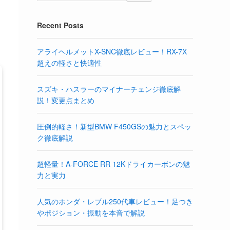
Recent Posts
アライヘルメットX-SNC徹底レビュー！RX-7X
超えの軽さと快適性
スズキ・ハスラーのマイナーチェンジ徹底解
説！変更点まとめ
圧倒的軽さ！新型BMW F450GSの魅力とスペッ
ク徹底解説
超軽量！A-FORCE RR 12Kドライカーボンの魅
力と実力
人気のホンダ・レブル250代車レビュー！足つき
やポジション・振動を本音で解説