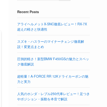
Recent Posts
アライヘルメットX-SNC徹底レビュー！RX-7X
超えの軽さと快適性
スズキ・ハスラーのマイナーチェンジ徹底解
説！変更点まとめ
圧倒的軽さ！新型BMW F450GSの魅力とスペッ
ク徹底解説
超軽量！A-FORCE RR 12Kドライカーボンの魅
力と実力
人気のホンダ・レブル250代車レビュー！足つき
やポジション・振動を本音で解説