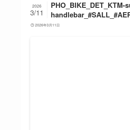
PHO_BIKE_DET_KTM-sup
2026
3/11
handlebar_#SALL_#AEP
2026年3月11日