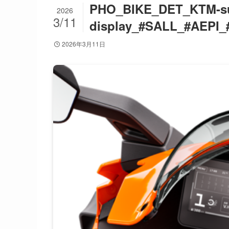
PHO_BIKE_DET_KTM-sup
2026
3/11
display_#SALL_#AEPI_
2026年3月11日