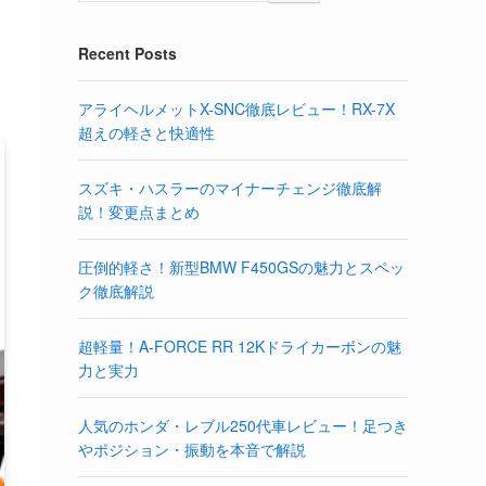
Recent Posts
アライヘルメットX-SNC徹底レビュー！RX-7X
超えの軽さと快適性
スズキ・ハスラーのマイナーチェンジ徹底解
説！変更点まとめ
圧倒的軽さ！新型BMW F450GSの魅力とスペッ
ク徹底解説
超軽量！A-FORCE RR 12Kドライカーボンの魅
力と実力
人気のホンダ・レブル250代車レビュー！足つき
やポジション・振動を本音で解説