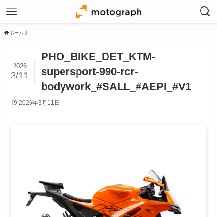
ホーム
PHO_BIKE_DET_KTM-
2026
supersport-990-rcr-
3/11
bodywork_#SALL_#AEPI_#V1
2026年3月11日