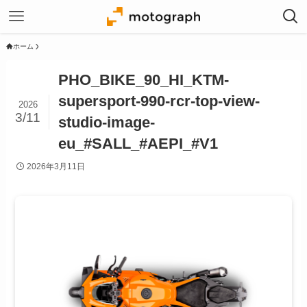
ホーム
PHO_BIKE_90_HI_KTM-
supersport-990-rcr-top-view-
2026
3/11
studio-image-
eu_#SALL_#AEPI_#V1
2026年3月11日