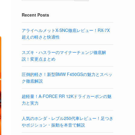
Recent Posts
アライヘルメットX-SNC徹底レビュー！RX-7X
超えの軽さと快適性
スズキ・ハスラーのマイナーチェンジ徹底解
説！変更点まとめ
圧倒的軽さ！新型BMW F450GSの魅力とスペッ
ク徹底解説
超軽量！A-FORCE RR 12Kドライカーボンの魅
力と実力
人気のホンダ・レブル250代車レビュー！足つき
やポジション・振動を本音で解説