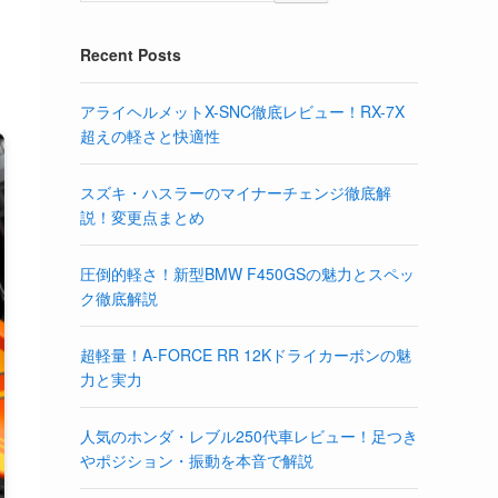
Recent Posts
アライヘルメットX-SNC徹底レビュー！RX-7X
超えの軽さと快適性
スズキ・ハスラーのマイナーチェンジ徹底解
説！変更点まとめ
圧倒的軽さ！新型BMW F450GSの魅力とスペッ
ク徹底解説
超軽量！A-FORCE RR 12Kドライカーボンの魅
力と実力
人気のホンダ・レブル250代車レビュー！足つき
やポジション・振動を本音で解説