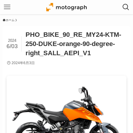
ホーム
PHO_BIKE_90_RE_MY24-KTM-
2024
250-DUKE-orange-90-degree-
6/03
right_SALL_AEPI_V1
2024年6月3日