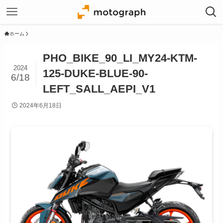
ホーム
PHO_BIKE_90_LI_MY24-KTM-
2024
125-DUKE-BLUE-90-
6/18
LEFT_SALL_AEPI_V1
2024年6月18日