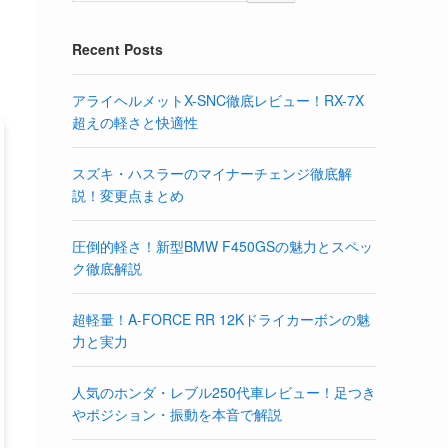
Recent Posts
アライヘルメットX-SNC徹底レビュー！RX-7X
超えの軽さと快適性
スズキ・ハスラーのマイナーチェンジ徹底解
説！変更点まとめ
圧倒的軽さ！新型BMW F450GSの魅力とスペッ
ク徹底解説
超軽量！A-FORCE RR 12Kドライカーボンの魅
力と実力
人気のホンダ・レブル250代車レビュー！足つき
やポジション・振動を本音で解説