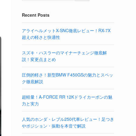
Recent Posts
アライヘルメットX-SNC徹底レビュー！RX-7X
超えの軽さと快適性
スズキ・ハスラーのマイナーチェンジ徹底解
説！変更点まとめ
圧倒的軽さ！新型BMW F450GSの魅力とスペッ
ク徹底解説
超軽量！A-FORCE RR 12Kドライカーボンの魅
力と実力
人気のホンダ・レブル250代車レビュー！足つき
やポジション・振動を本音で解説