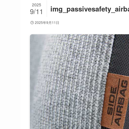
2025
img_passivesafety_airb
9/11
2025年9月11日