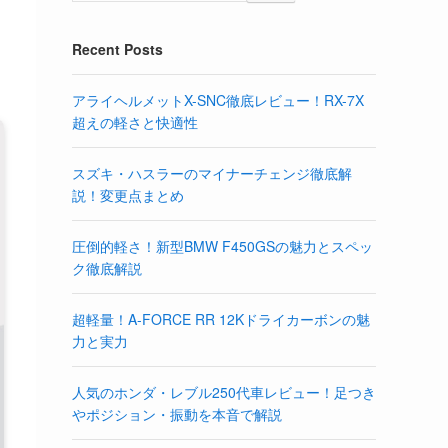
Recent Posts
アライヘルメットX-SNC徹底レビュー！RX-7X
超えの軽さと快適性
スズキ・ハスラーのマイナーチェンジ徹底解
説！変更点まとめ
圧倒的軽さ！新型BMW F450GSの魅力とスペッ
ク徹底解説
超軽量！A-FORCE RR 12Kドライカーボンの魅
力と実力
人気のホンダ・レブル250代車レビュー！足つき
やポジション・振動を本音で解説