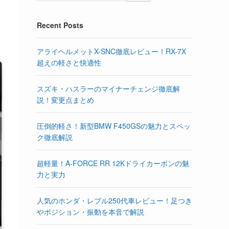
Recent Posts
アライヘルメットX-SNC徹底レビュー！RX-7X
超えの軽さと快適性
スズキ・ハスラーのマイナーチェンジ徹底解
説！変更点まとめ
圧倒的軽さ！新型BMW F450GSの魅力とスペッ
ク徹底解説
超軽量！A-FORCE RR 12Kドライカーボンの魅
力と実力
人気のホンダ・レブル250代車レビュー！足つき
やポジション・振動を本音で解説