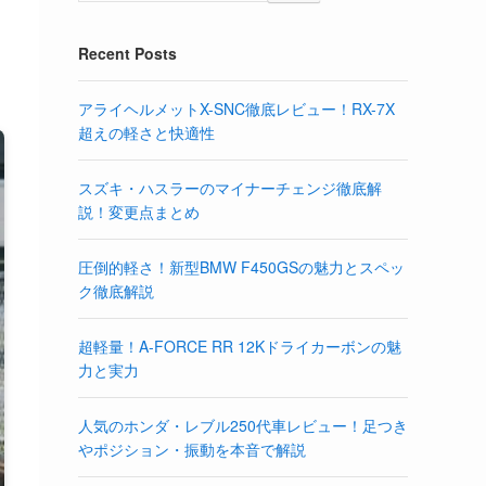
Recent Posts
アライヘルメットX-SNC徹底レビュー！RX-7X
超えの軽さと快適性
スズキ・ハスラーのマイナーチェンジ徹底解
説！変更点まとめ
圧倒的軽さ！新型BMW F450GSの魅力とスペッ
ク徹底解説
超軽量！A-FORCE RR 12Kドライカーボンの魅
力と実力
人気のホンダ・レブル250代車レビュー！足つき
やポジション・振動を本音で解説