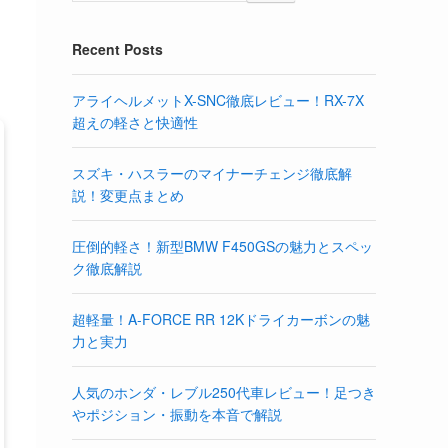
Recent Posts
アライヘルメットX-SNC徹底レビュー！RX-7X
超えの軽さと快適性
スズキ・ハスラーのマイナーチェンジ徹底解
説！変更点まとめ
圧倒的軽さ！新型BMW F450GSの魅力とスペッ
ク徹底解説
超軽量！A-FORCE RR 12Kドライカーボンの魅
力と実力
人気のホンダ・レブル250代車レビュー！足つき
やポジション・振動を本音で解説