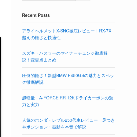
Recent Posts
アライヘルメットX-SNC徹底レビュー！RX-7X
超えの軽さと快適性
スズキ・ハスラーのマイナーチェンジ徹底解
説！変更点まとめ
圧倒的軽さ！新型BMW F450GSの魅力とスペッ
ク徹底解説
超軽量！A-FORCE RR 12Kドライカーボンの魅
力と実力
人気のホンダ・レブル250代車レビュー！足つき
やポジション・振動を本音で解説