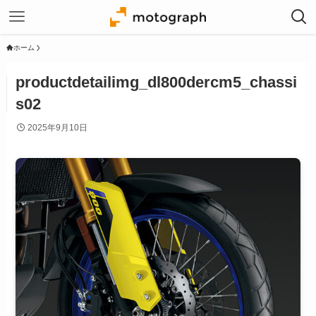
ホーム
productdetailimg_dl800dercm5_chassi
s02
2025年9月10日