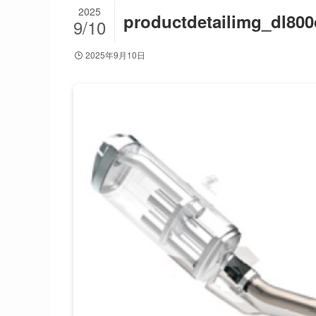
2025
productdetailimg_dl80
9/10
2025年9月10日