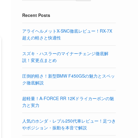
Recent Posts
アライヘルメットX-SNC徹底レビュー！RX-7X
超えの軽さと快適性
スズキ・ハスラーのマイナーチェンジ徹底解
説！変更点まとめ
圧倒的軽さ！新型BMW F450GSの魅力とスペッ
ク徹底解説
超軽量！A-FORCE RR 12Kドライカーボンの魅
力と実力
人気のホンダ・レブル250代車レビュー！足つき
やポジション・振動を本音で解説